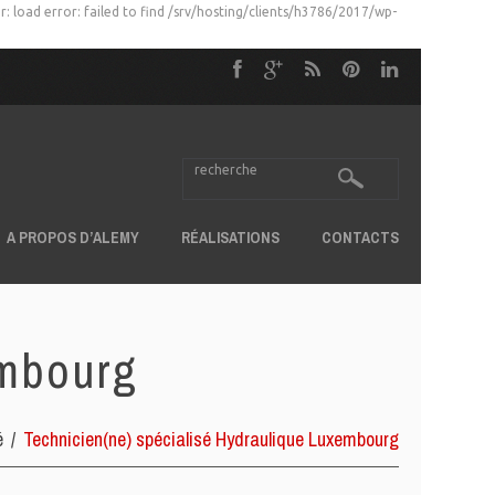
: load error: failed to find /srv/hosting/clients/h3786/2017/wp-
A PROPOS D’ALEMY
RÉALISATIONS
CONTACTS
embourg
é
Technicien(ne) spécialisé Hydraulique Luxembourg