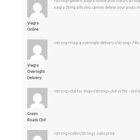
<strong>generic viagra online pharmacy</strong> 
viagra 20mg pills you cannot delete your posts in
Viagra
Online
<strong>Viagra overnight delivery</strong> Fda
Viagra
Overnight
Delivery
<strong>cbd for dogs</strong> cbd vs thc - cbd h
Green
Roads Cbd
<strong>cialis</strong> cialis price