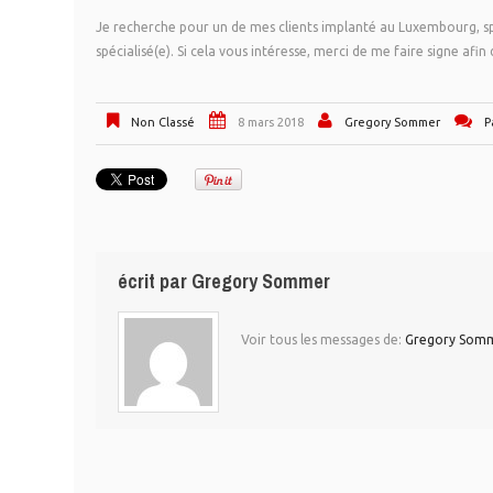
Je recherche pour un de mes clients implanté au Luxembourg, spéc
spécialisé(e). Si cela vous intéresse, merci de me faire signe afi
Non Classé
8 mars 2018
Gregory Sommer
P
écrit par
Gregory Sommer
Voir tous les messages de:
Gregory Som