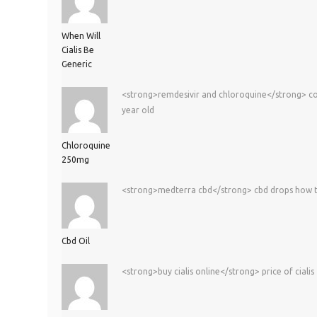
When Will
Cialis Be
Generic
<strong>remdesivir and chloroquine</strong> cor
year old
Chloroquine
250mg
<strong>medterra cbd</strong> cbd drops how to u
Cbd Oil
<strong>buy cialis online</strong> price of cialis