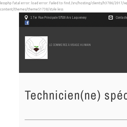
lessphp fatal error: load error: failed to find /srv/hosting/clients/h3786/201
content/themes/theme51738/style.less
1 Ter Rue Principale 57530 Ars Laquenexy
Contact
LE COMMERCE À VISAGE HUMAIN
Technicien(ne) spé