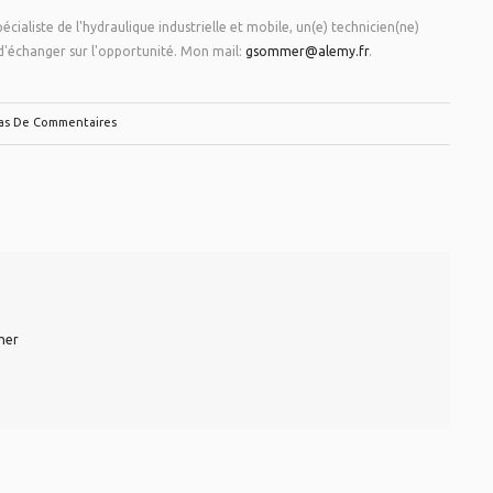
ialiste de l'hydraulique industrielle et mobile, un(e) technicien(ne)
n d'échanger sur l'opportunité. Mon mail:
gsommer@alemy.fr
.
as De Commentaires
mer