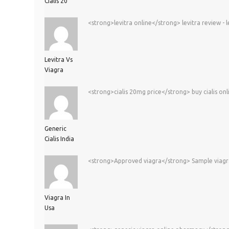
Cialis 20
<strong>levitra online</strong> levitra review - 
Levitra Vs
Viagra
<strong>cialis 20mg price</strong> buy cialis onl
Generic
Cialis India
<strong>Approved viagra</strong> Sample viagr
Viagra In
Usa