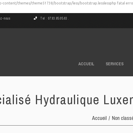
7/wp-content/themes/theme51738/bootstrap/less/bootstrap.lesslessphp fatal error
ez-nous
Tel : 07.83.85.05.63 .
ACCUEIL
SERVICES
cialisé Hydraulique Lux
Accueil
Non class