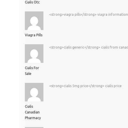
Cialis Otc
<strong>viagra pills</strong> viagra information
Viagra Pills
<strong>cialis generic</strong> cialis from cana
Cialis For
Sale
<strong>cialis 5mg price</strong> cialis price
Cialis
Canadian
Pharmacy