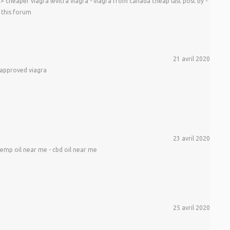
cheaper viagra levitra viagra - viagra from canada cheap last post by -
 this forum
21 avril 2020
 approved viagra
23 avril 2020
emp oil near me - cbd oil near me
25 avril 2020