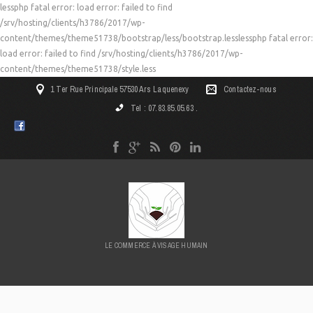
lessphp fatal error: load error: failed to find
/srv/hosting/clients/h3786/2017/wp-
content/themes/theme51738/bootstrap/less/bootstrap.lesslessphp fatal error:
load error: failed to find /srv/hosting/clients/h3786/2017/wp-
content/themes/theme51738/style.less
1 Ter Rue Principale 57530 Ars Laquenexy
Contactez-nous
Tel : 07.83.85.05.63 .
LE COMMERCE À VISAGE HUMAIN