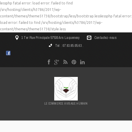
lessphp fatal error: load error: failed to find
/srv/hosting/clients/h3786/2017/wp-
content/themes/theme51738/bootstrap/less/bootstrap.lesslessphp fatal error:
load error: failed to find /srv/hosting/clients/h3786/2017/wp-
content/themes/theme51738/style.less
1 Ter Rue Principale 57530 Ars Laquenexy
Contactez-nous
Tel : 07.83.85.05.63 .
LE COMMERCE À VISAGE HUMAIN